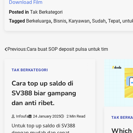
Download Film
Posted in
Tak Berkategori
Tagged
Berkeluarga
,
Bisnis
,
Karyawan
,
Sudah
,
Tepat
,
untu
Post
Previous:
Cara buat SOP deposit pulsa untuk tim
navigation
TAK BERKATEGORI
Cara top up saldo di
SV388 biar gampang
dan anti ribet.
Infoufa
24 January 2025
2 Min Read
TAK BERK
Untuk top up saldo di SV388
Which
dengan mudah dan cepat,…