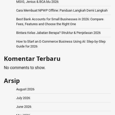
MSIG, Jenius & BCA blu 2026
Cara Membuat NPWP Offline: Panduan Langkah Demi Langkah
Best Bank Accounts for Small Businesses in 2026: Compare
Fees, Features and Choose the Right One
Bintara Kelas Jabatan Berapa? Struktur & Penjelasan 2026
How to Start an E-Commerce Business Using AI: Step-by-Step
Guide for 2026
Komentar Terbaru
No comments to show.
Arsip
August 2026
July 2026
June 2026