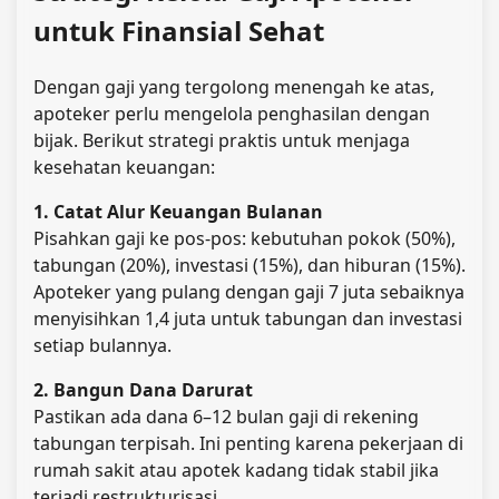
untuk Finansial Sehat
Dengan gaji yang tergolong menengah ke atas,
apoteker perlu mengelola penghasilan dengan
bijak. Berikut strategi praktis untuk menjaga
kesehatan keuangan:
1. Catat Alur Keuangan Bulanan
Pisahkan gaji ke pos-pos: kebutuhan pokok (50%),
tabungan (20%), investasi (15%), dan hiburan (15%).
Apoteker yang pulang dengan gaji 7 juta sebaiknya
menyisihkan 1,4 juta untuk tabungan dan investasi
setiap bulannya.
2. Bangun Dana Darurat
Pastikan ada dana 6–12 bulan gaji di rekening
tabungan terpisah. Ini penting karena pekerjaan di
rumah sakit atau apotek kadang tidak stabil jika
terjadi restrukturisasi.