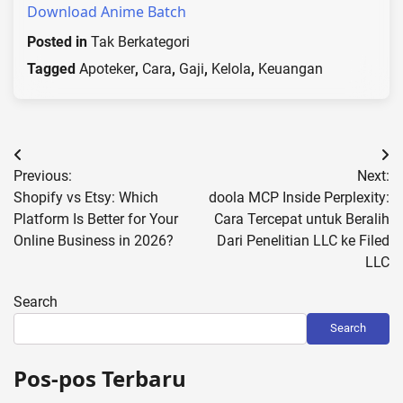
Download Anime Batch
Posted in
Tak Berkategori
Tagged
Apoteker
,
Cara
,
Gaji
,
Kelola
,
Keuangan
Post
Previous:
Next:
navigation
Shopify vs Etsy: Which
doola MCP Inside Perplexity:
Platform Is Better for Your
Cara Tercepat untuk Beralih
Online Business in 2026?
Dari Penelitian LLC ke Filed
LLC
Search
Search
Pos-pos Terbaru