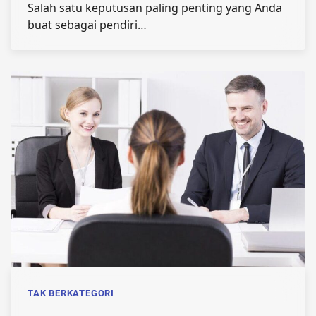
Salah satu keputusan paling penting yang Anda
buat sebagai pendiri…
TAK BERKATEGORI