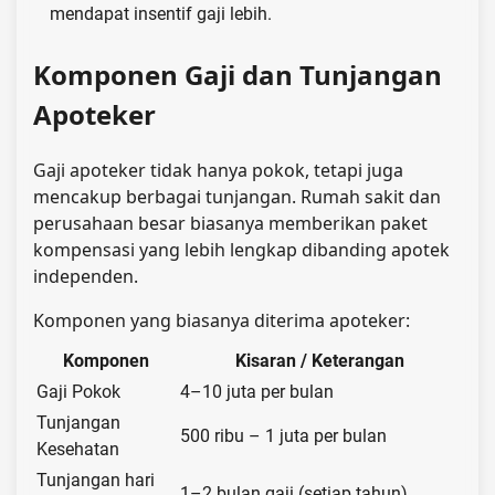
mendapat insentif gaji lebih.
Komponen Gaji dan Tunjangan
Apoteker
Gaji apoteker tidak hanya pokok, tetapi juga
mencakup berbagai tunjangan. Rumah sakit dan
perusahaan besar biasanya memberikan paket
kompensasi yang lebih lengkap dibanding apotek
independen.
Komponen yang biasanya diterima apoteker:
Komponen
Kisaran / Keterangan
Gaji Pokok
4–10 juta per bulan
Tunjangan
500 ribu – 1 juta per bulan
Kesehatan
Tunjangan hari
1–2 bulan gaji (setiap tahun)