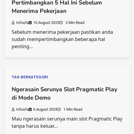
Pertimbangkan 5 Hal Ini Sebelum
Menerima Pekerjaan
Infoufa
10 August 2025
3 Min Read
Sebelum menerima pekerjaan pastikan anda
sudah mempertimbangkan beberapa hal
penting…
TAK BERKATEGORI
Ngerasain Serunya Slot Pragmatic Play
di Mode Demo
Infoufa
6 August 2025
1 Min Read
Mau ngerasain serunya main slot Pragmatic Play
tanpa harus keluar…