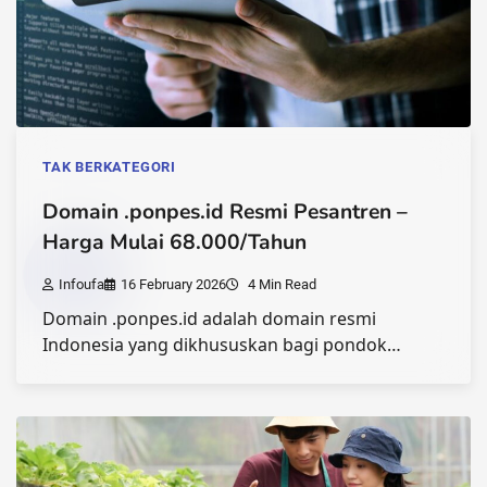
TAK BERKATEGORI
Domain .ponpes.id Resmi Pesantren –
Harga Mulai 68.000/Tahun
Infoufa
16 February 2026
4 Min Read
Domain .ponpes.id adalah domain resmi
Indonesia yang dikhususkan bagi pondok…