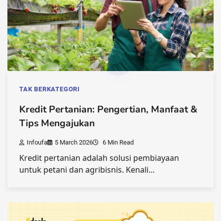
TAK BERKATEGORI
Kredit Pertanian: Pengertian, Manfaat &
Tips Mengajukan
Infoufa
5 March 2026
6 Min Read
Kredit pertanian adalah solusi pembiayaan
untuk petani dan agribisnis. Kenali…