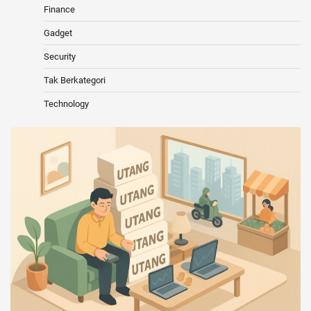
Finance
Gadget
Security
Tak Berkategori
Technology