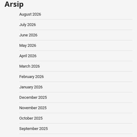
Arsip
August 2026
July 2026
June 2026
May 2026
April 2026
March 2026
February 2026
January 2026
December 2025
November 2025
October 2025
September 2025