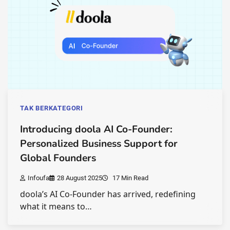
TAK BERKATEGORI
Introducing doola AI Co-Founder:
Personalized Business Support for
Global Founders
Infoufa
28 August 2025
17 Min Read
doola’s AI Co-Founder has arrived, redefining
what it means to…