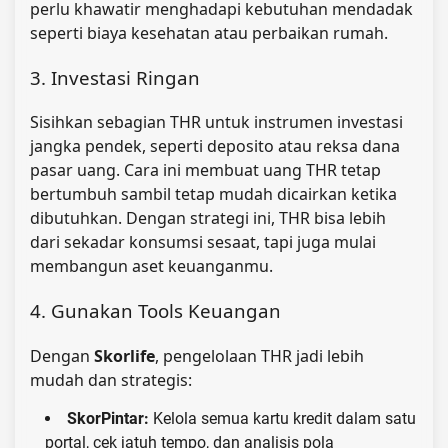
perlu khawatir menghadapi kebutuhan mendadak
seperti biaya kesehatan atau perbaikan rumah.
3. Investasi Ringan
Sisihkan sebagian THR untuk instrumen investasi
jangka pendek, seperti deposito atau reksa dana
pasar uang. Cara ini membuat uang THR tetap
bertumbuh sambil tetap mudah dicairkan ketika
dibutuhkan. Dengan strategi ini, THR bisa lebih
dari sekadar konsumsi sesaat, tapi juga mulai
membangun aset keuanganmu.
4. Gunakan Tools Keuangan
Dengan
Skorlife
, pengelolaan THR jadi lebih
mudah dan strategis:
SkorPintar
:
Kelola semua kartu kredit dalam satu
portal, cek jatuh tempo, dan analisis pola