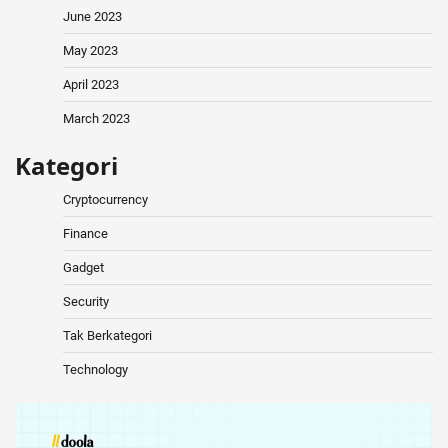
June 2023
May 2023
April 2023
March 2023
Kategori
Cryptocurrency
Finance
Gadget
Security
Tak Berkategori
Technology