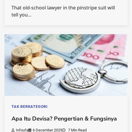
That old-school lawyer in the pinstripe suit will
tell you…
TAK BERKATEGORI
Apa Itu Devisa? Pengertian & Fungsinya
Infoufa
6 December 2025
7 Min Read