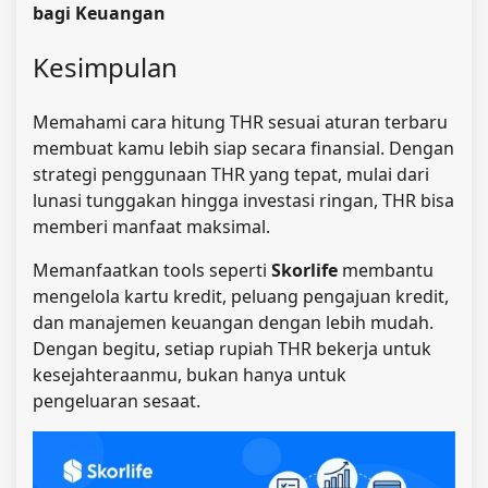
bagi Keuangan
Kesimpulan
Memahami cara hitung THR sesuai aturan terbaru
membuat kamu lebih siap secara finansial. Dengan
strategi penggunaan THR yang tepat, mulai dari
lunasi tunggakan hingga investasi ringan, THR bisa
memberi manfaat maksimal.
Memanfaatkan tools seperti
Skorlife
membantu
mengelola kartu kredit, peluang pengajuan kredit,
dan manajemen keuangan dengan lebih mudah.
Dengan begitu, setiap rupiah THR bekerja untuk
kesejahteraanmu, bukan hanya untuk
pengeluaran sesaat.