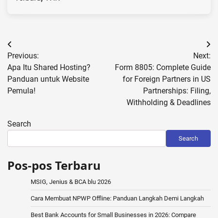
Post
Previous:
Next:
navigation
Apa Itu Shared Hosting?
Form 8805: Complete Guide
Panduan untuk Website
for Foreign Partners in US
Pemula!
Partnerships: Filing,
Withholding & Deadlines
Search
Search
Pos-pos Terbaru
MSIG, Jenius & BCA blu 2026
Cara Membuat NPWP Offline: Panduan Langkah Demi Langkah
Best Bank Accounts for Small Businesses in 2026: Compare