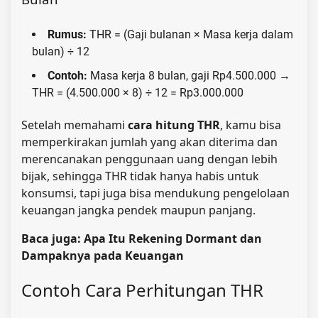
Rumus:
THR = (Gaji bulanan × Masa kerja dalam
bulan) ÷ 12
Contoh:
Masa kerja 8 bulan, gaji Rp4.500.000 →
THR = (4.500.000 × 8) ÷ 12 = Rp3.000.000
Setelah memahami
cara hitung THR
, kamu bisa
memperkirakan jumlah yang akan diterima dan
merencanakan penggunaan uang dengan lebih
bijak, sehingga THR tidak hanya habis untuk
konsumsi, tapi juga bisa mendukung pengelolaan
keuangan jangka pendek maupun panjang.
Baca juga: Apa Itu Rekening Dormant dan
Dampaknya pada Keuangan
Contoh Cara Perhitungan THR